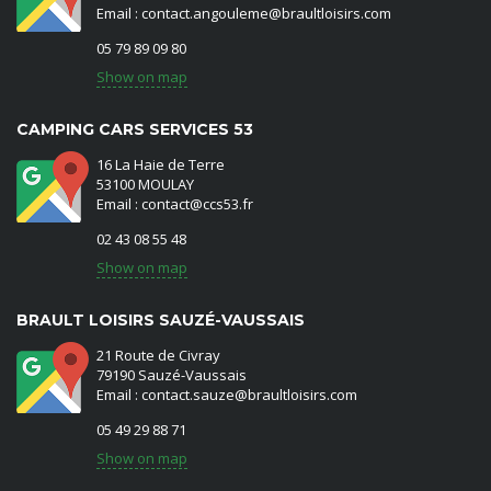
Email : contact.angouleme@braultloisirs.com
05 79 89 09 80
Show on map
CAMPING CARS SERVICES 53
16 La Haie de Terre
53100 MOULAY
Email : contact@ccs53.fr
02 43 08 55 48
Show on map
BRAULT LOISIRS SAUZÉ-VAUSSAIS
21 Route de Civray
79190 Sauzé-Vaussais
Email : contact.sauze@braultloisirs.com
05 49 29 88 71
Show on map