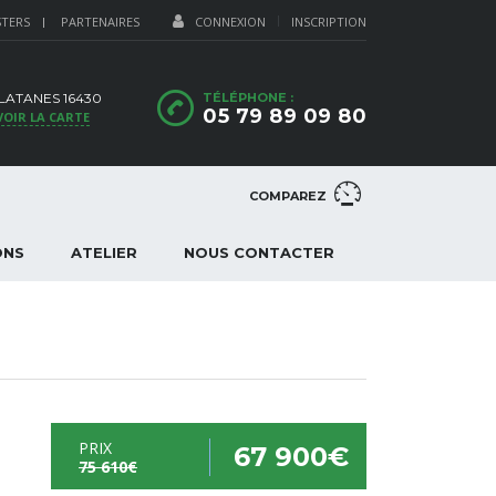
STERS
PARTENAIRES
CONNEXION
INSCRIPTION
PLATANES 16430
TÉLÉPHONE :
05 79 89 09 80
VOIR LA CARTE
COMPAREZ
ONS
ATELIER
NOUS CONTACTER
PRIX
67 900€
75 610€