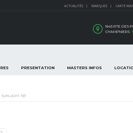
ACTUALITÉS
MARQUES
CARTE MA
1645 RTE DES 
CHAMPNIERS
IRES
PRESENTATION
MASTERS INFOS
LOCATI
>
SUN LIGHT T67
CI