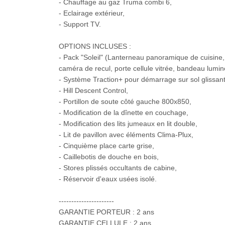
- Chauffage au gaz Truma combi 6,
- Eclairage extérieur,
- Support TV.
OPTIONS INCLUSES :
- Pack "Soleil" (Lanterneau panoramique de cuisine,
caméra de recul, porte cellule vitrée, bandeau lumin
- Système Traction+ pour démarrage sur sol glissant
- Hill Descent Control,
- Portillon de soute côté gauche 800x850,
- Modification de la dînette en couchage,
- Modification des lits jumeaux en lit double,
- Lit de pavillon avec éléments Clima-Plux,
- Cinquième place carte grise,
- Caillebotis de douche en bois,
- Stores plissés occultants de cabine,
- Réservoir d'eaux usées isolé.
----------------------
GARANTIE PORTEUR : 2 ans
GARANTIE CELLULE : 2 ans