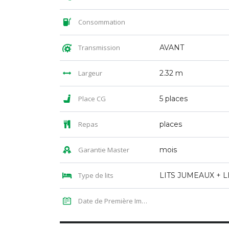
Consommation
Transmission
AVANT
Largeur
2.32 m
Place CG
5 places
Repas
places
Garantie Master
mois
Type de lits
Date de Première Immatriculation