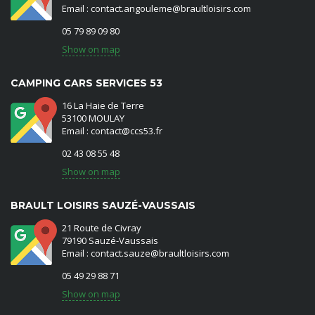
Email : contact.angouleme@braultloisirs.com
05 79 89 09 80
Show on map
CAMPING CARS SERVICES 53
16 La Haie de Terre
53100 MOULAY
Email : contact@ccs53.fr
02 43 08 55 48
Show on map
BRAULT LOISIRS SAUZÉ-VAUSSAIS
21 Route de Civray
79190 Sauzé-Vaussais
Email : contact.sauze@braultloisirs.com
05 49 29 88 71
Show on map