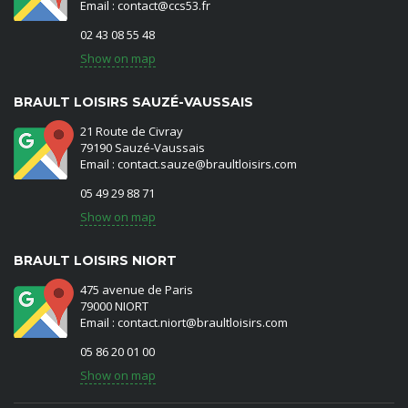
Email : contact@ccs53.fr
02 43 08 55 48
Show on map
BRAULT LOISIRS SAUZÉ-VAUSSAIS
21 Route de Civray
79190 Sauzé-Vaussais
Email : contact.sauze@braultloisirs.com
05 49 29 88 71
Show on map
BRAULT LOISIRS NIORT
475 avenue de Paris
79000 NIORT
Email : contact.niort@braultloisirs.com
05 86 20 01 00
Show on map