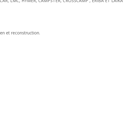
RCAR, LMC, HYMER, CAMPSTER, CROSSCAMP , ERIBA ET LAIKA
ien et reconstruction.