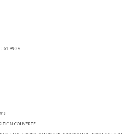
 61 990 €
ans.
OSITION COUVERTE