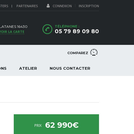
STERS
PARTENAIRES
CONNEXION
INSCRIPTION
PLATANES 16430
TÉLÉPHONE :
05 79 89 09 80
VOIR LA CARTE
COMPAREZ
ONS
ATELIER
NOUS CONTACTER
62 990€
PRIX