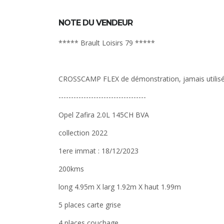
NOTE DU VENDEUR
***** Brault Loisirs 79 *****
CROSSCAMP FLEX de démonstration, jamais utilisé
-----------------------------------
Opel Zafira 2.0L 145CH BVA
collection 2022
1ere immat : 18/12/2023
200kms
long 4.95m X larg 1.92m X haut 1.99m
5 places carte grise
4 places couchage