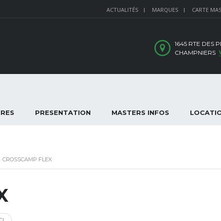
ACTUALITÉS
MARQUES
CARTE MA
1645 RTE DES 
CHAMPNIERS
IRES
PRESENTATION
MASTERS INFOS
LOCATI
>
CROSSCAMP FLEX
X
CI