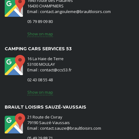
1645 route des Platanes
16430 CHAMPNIERS
Email : contact.angouleme@braultloisirs.com
05 79 89 09 80
Show on map
CAMPING CARS SERVICES 53
16 La Haie de Terre
53100 MOULAY
Email : contact@ccs53.fr
02 43 08 55 48
Show on map
BRAULT LOISIRS SAUZÉ-VAUSSAIS
21 Route de Civray
79190 Sauzé-Vaussais
Email : contact.sauze@braultloisirs.com
05 49 29 88 71